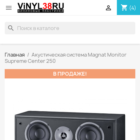
shopping_cart


(4)
search
Главная
Акустическая система Magnat Monitor
Supreme Center 250
В ПРОДАЖЕ!