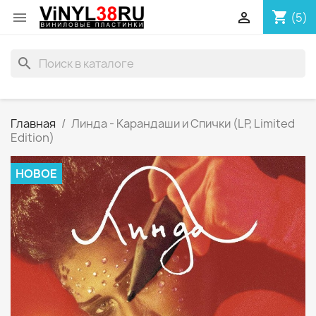
shopping_cart


(5)
search
Главная
Линда - Карандаши и Спички (LP, Limited
Edition)
НОВОЕ