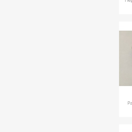
Пер
Ра