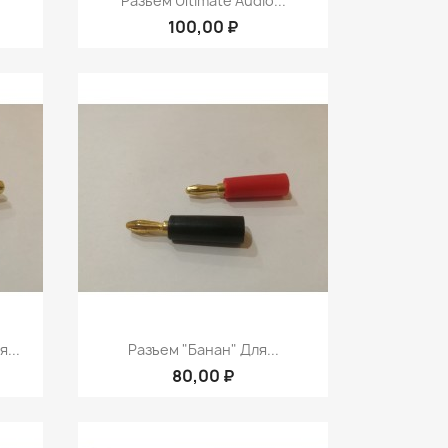
.
Разьем Ultimate Audio...
100,00 ₽
р
Быстрый просмотр

...
Разъем "банан" Для...
80,00 ₽