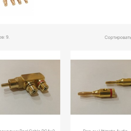
в: 9.
Сортировать
Быстрый просмотр
Быстрый просмот

