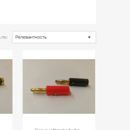

 по:
Релевантность
р
Быстрый просмотр
