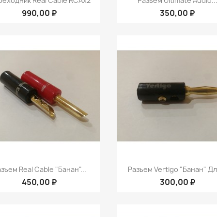
еходник Real Cable RCAx2
Разьем Ultimate Audio..
990,00 ₽
350,00 ₽
Быстрый просмотр
Быстрый просмот


зъем Real Cable "банан"...
Разъем Vertigo "банан" Для
450,00 ₽
300,00 ₽