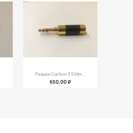
р
Быстрый просмотр

Разъем Carbon 3,5 Mm...
650,00 ₽