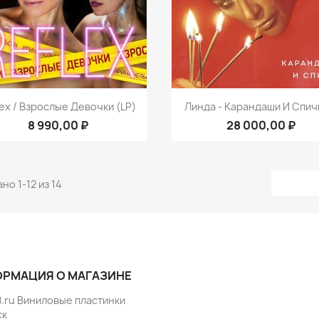
Быстрый просмотр
Быстрый просмот


lex / Взрослые Девочки (LP)
Линда - Карандаши И Спичк
8 990,00 ₽
28 000,00 ₽
но 1-12 из 14
РМАЦИЯ О МАГАЗИНЕ
8.ru Виниловые пластинки
ск