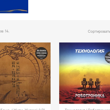
в: 14.
Сортировать
Быстрый просмотр
Быстрый просмот

