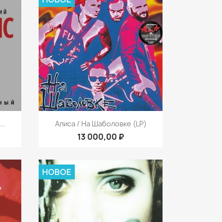
р
Быстрый просмотр

..
Алиса / На Шаболовке (LP)
13 000,00 ₽
НОВОЕ