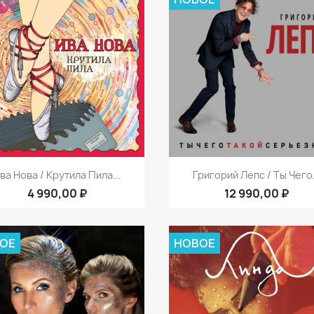
Быстрый просмотр
Быстрый просмот


ва Нова / Крутила Пила...
Григорий Лепс / Ты Чего.
4 990,00 ₽
12 990,00 ₽
ОЕ
НОВОЕ