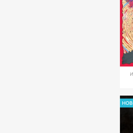
И
НОВ