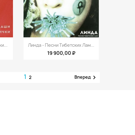
р
Быстрый просмотр

и...
Линда - Песни Тибетских Лам...
19 900,00 ₽
1

Вперед
2