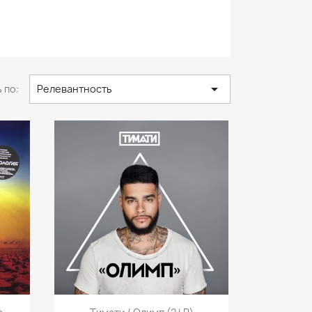

 по:
Релевантность
р
Быстрый просмотр
