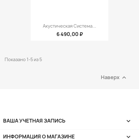
Акустическая Система...
6 490,00 ₽
Показано 1-5 из 5
Наверх

ВАША УЧЕТНАЯ ЗАПИСЬ

ИНФОРМАЦИЯ О МАГАЗИНЕ
keyboard_arrow_down