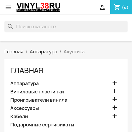
shopping_cart


(4)
search
Главная
Аппаратура
Акустика
ГЛАВНАЯ

Аппаратура

Виниловые пластинки

Проигрыватели винила

Аксессуары

Кабели
Подарочные сертификаты