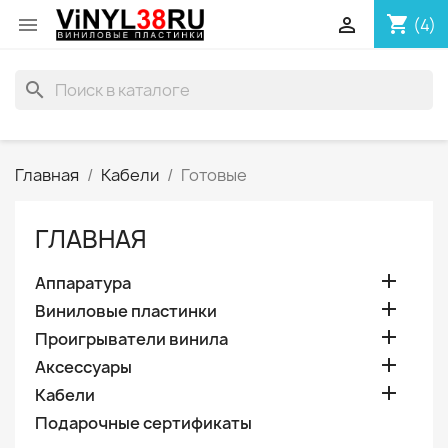
shopping_cart


(4)
search
Главная
Кабели
Готовые
ГЛАВНАЯ

Аппаратура

Виниловые пластинки

Проигрыватели винила

Аксессуары

Кабели
Подарочные сертификаты