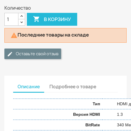
Количество

В КОРЗИНУ
Последние товары на складе

Оставьте свой отзыв
Описание
Подробнее о товаре
Тип
HDMI д
Версия HDMI
1.3
BitRate
340 Ме