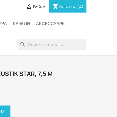
shopping_cart

Корзина
(4)
Войти
УРА
КАБЕЛИ
АКСЕССУАРЫ
search
USTIK STAR, 7,5 М
НУ