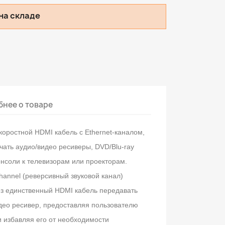
на складе
нее о товаре
оскоростной HDMI кабель c Ethernet-каналом,
чать аудио/видео ресиверы, DVD/Blu-ray
онсоли к телевизорам или проекторам.
hannel (реверсивный звуковой канал)
ез единственный HDMI кабель передавать
део ресивер, предоставляя пользователю
и избавляя его от необходимости