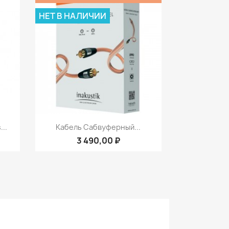
НЕТ В НАЛИЧИИ
р
Быстрый просмотр

..
Кабель Сабвуферный...
3 490,00 ₽