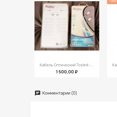
-5
Быстрый просмотр

Кабель Оптический Toslink -...
Ка
1 500,00 ₽
Комментарии (0)