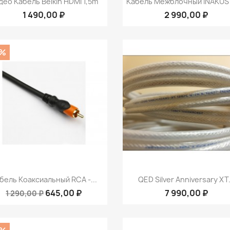
део Кабель Belkin HDMI 1,5m
Кабель Межблочный INAKUST
1 490,00 ₽
2 990,00 ₽
0%
Быстрый просмотр
Быстрый просмот


бель Коаксиальный RCA -...
QED Silver Anniversary XT.
645,00 ₽
7 990,00 ₽
1 290,00 ₽