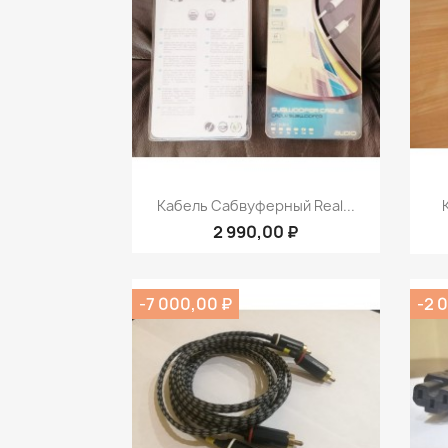
Быстрый просмотр

Кабель Сабвуферный Real...
2 990,00 ₽
-7 000,00 ₽
-2 