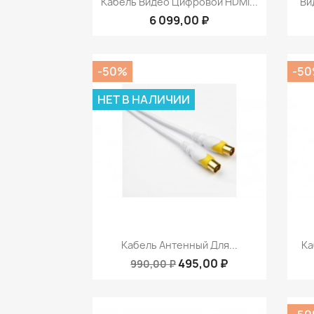
Кабель Видео Цифровой HDMI...
Ви
6 099,00 ₽
-50%
-5
НЕТ В НАЛИЧИИ
Быстрый просмотр

Кабель Антенный Для...
Ка
495,00 ₽
990,00 ₽