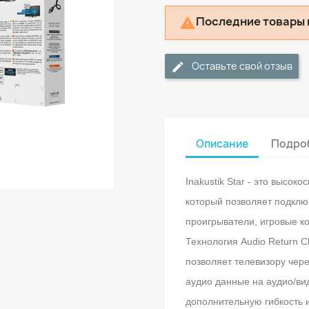
Последние товары 

Оставьте свой отзыв
Описание
Подроб
Inakustik Star - это высок
который позволяет подклю
проигрыватели, игровые к
Технология Audio Return C
позволяет телевизору чер
аудио данные на аудио/ви
дополнительную гибкость 