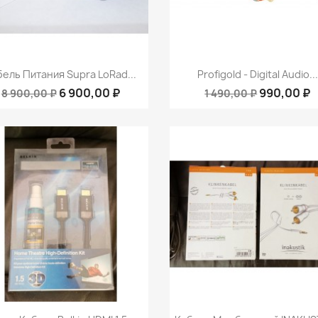
Быстрый просмотр
Быстрый просмот


бель Питания Supra LoRad...
Profigold - Digital Audio...
6 900,00 ₽
990,00 ₽
8 900,00 ₽
1 490,00 ₽
Быстрый просмотр
Быстрый просмот

