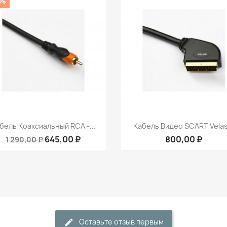
0%
Быстрый просмотр
Быстрый просмот


бель Коаксиальный RCA -...
Кабель Видео SCART Velas.
645,00 ₽
800,00 ₽
1 290,00 ₽
Оставьте отзыв первым