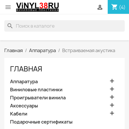
shopping_cart


(4)
search
Главная
Аппаратура
Встраиваемая акустика
ГЛАВНАЯ

Аппаратура

Виниловые пластинки

Проигрыватели винила

Аксессуары

Кабели
Подарочные сертификаты