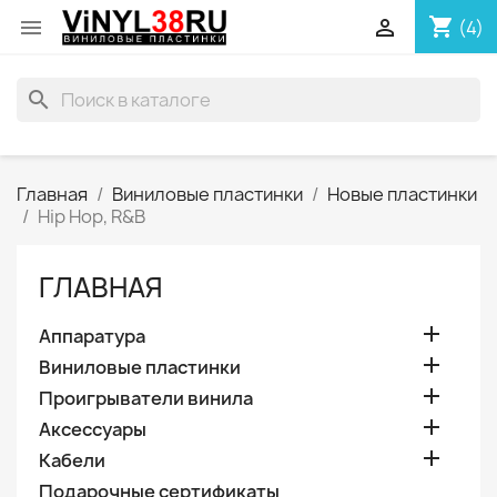
shopping_cart


(4)
search
Главная
Виниловые пластинки
Новые пластинки
Hip Hop, R&B
ГЛАВНАЯ

Аппаратура

Виниловые пластинки

Проигрыватели винила

Аксессуары

Кабели
Подарочные сертификаты