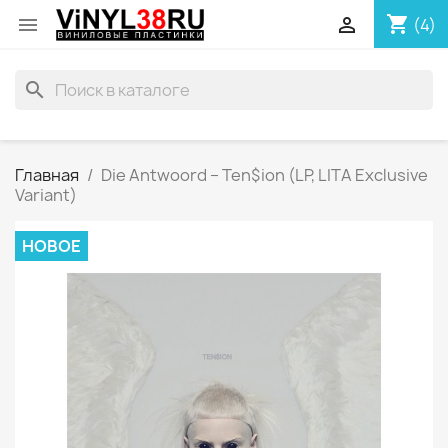
shopping_cart


(4)
search
Главная
Die Antwoord – Ten$ion (LP, LITA Exclusive
Variant)
НОВОЕ