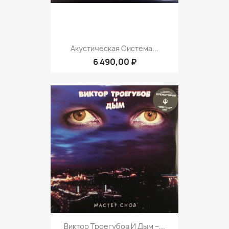
Акустическая Система...
6 490,00 ₽
Виктор Троегубов И Дым ‎–...