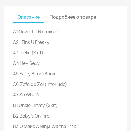
Описание
Подробнее о товаре
A1 Never Le Nkemise 1
A2 I Fink U Freaky
A3 Pielie (Skit)
A4 Hey Sexy
A5 Fatty Boom Boom
A6 Zefside Zol (Interlude)
A7 So What?
B1 Uncle Jimmy (Skit)
B2 Baby's On Fire
B3 U Make A Ninja Wanna F**k