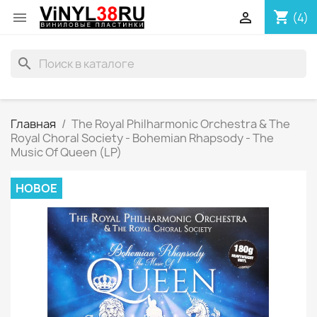
shopping_cart


(4)
search
Главная
The Royal Philharmonic Orchestra & The
Royal Choral Society - Bohemian Rhapsody - The
Music Of Queen (LP)
НОВОЕ