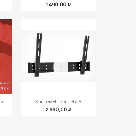
1 490,00 ₽
р
Быстрый просмотр

...
Крепеж Holder T6609
2 990,00 ₽