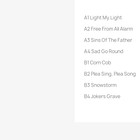
A1
Light My Light
A2
Free From All Alarm
A3
Sins Of The Father
A4
Sad Go Round
B1
Corn Cob
B2
Plea Sing, Plea Song
B3
Snowstorm
B4
Jokers Grave