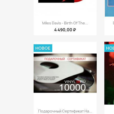
Быстрый просмотр

Miles Davis - Birth Of The...
4 490,00 ₽
НОВОЕ
НО
Быстрый просмотр

Подарочный Сертификат На...