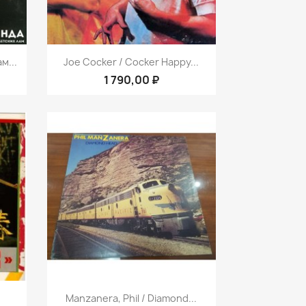
р
Быстрый просмотр

м...
Joe Cocker ‎/ Cocker Happy...
1 790,00 ₽
р
Быстрый просмотр

Manzanera, Phil / Diamond...