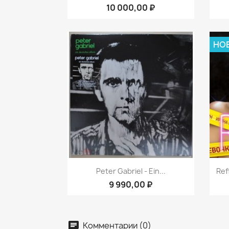
10 000,00 ₽
НО
Быстрый просмотр

Peter Gabriel ‎- Ein...
Ref
9 990,00 ₽
Комментарии (0)