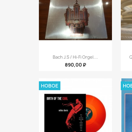
Быстрый просмотр

Bach J.S / Hi-Fi Orgel....
Q
890,00 ₽
НОВОЕ
НО