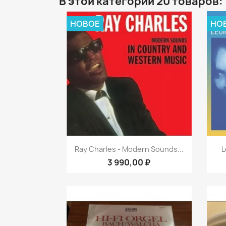
В этой категории 20 товаров:
НОВОЕ
НО
Быстрый просмотр

Ray Charles - Modern Sounds...
L
3 990,00 ₽