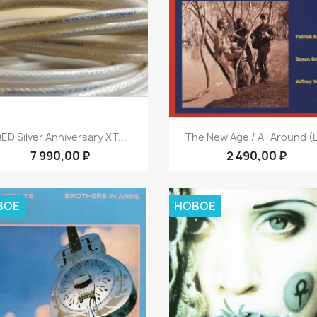
Быстрый просмотр
Быстрый просмот


ED Silver Anniversary XT...
The New Age ‎/ All Around (
7 990,00 ₽
2 490,00 ₽
ВОЕ
НОВОЕ