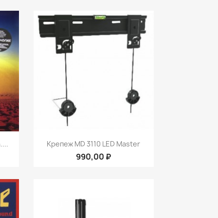
р
Быстрый просмотр

...
Крепеж MD 3110 LED Master
990,00 ₽