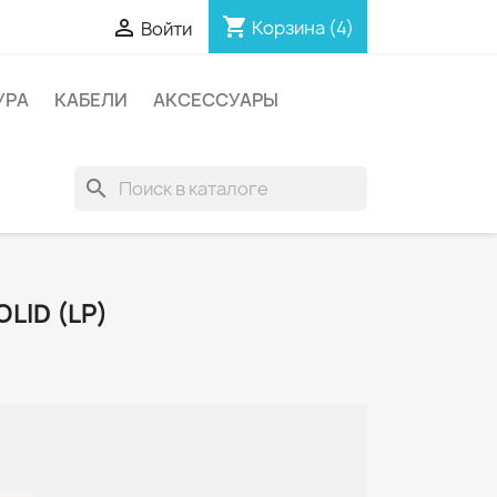
shopping_cart

Корзина
(4)
Войти
УРА
КАБЕЛИ
АКСЕССУАРЫ
search
LID (LP)