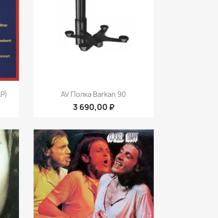
р
Быстрый просмотр

LP)
AV Полка Barkan 90
3 690,00 ₽