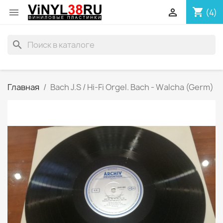
shopping_cart


(4)
search
Главная
Bach J.S / Hi-Fi Orgel. Bach - Walcha (Germ)