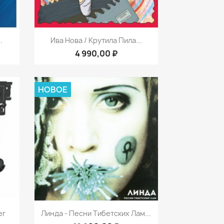
р
Быстрый просмотр

.
Ива Нова / Крутила Пила...
4 990,00 ₽
НОВОЕ
р
Быстрый просмотр

er
Линда - Песни Тибетских Лам...