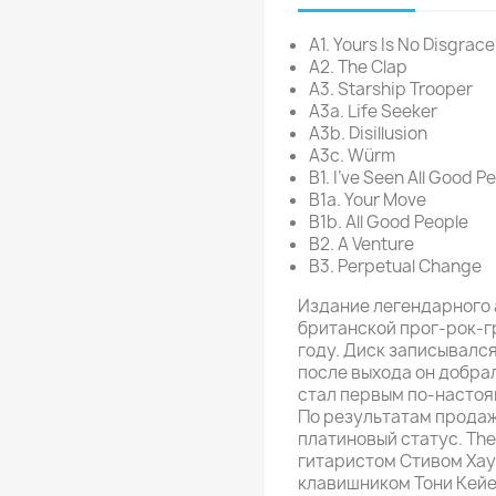
A1. Yours Is No Disgrace
A2. The Clap
A3. Starship Trooper
A3a. Life Seeker
A3b. Disillusion
A3c. Würm
B1. I've Seen All Good P
B1a. Your Move
B1b. All Good People
B2. A Venture
B3. Perpetual Change
Издание легендарного а
британской прог-рок-г
году. Диск записывался
после выхода он добрал
стал первым по-насто
По результатам продаж
платиновый статус. The
гитаристом Стивом Хау,
клавишником Тони Кейе