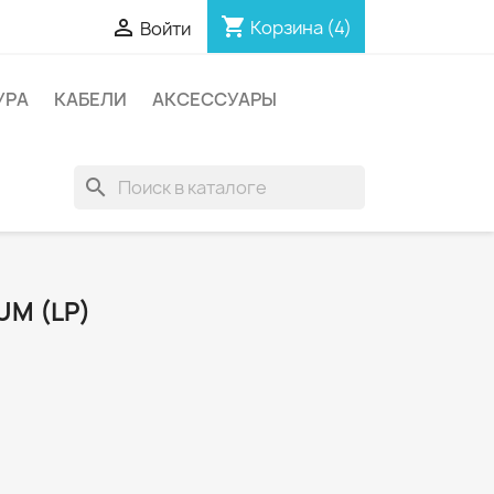
shopping_cart

Корзина
(4)
Войти
УРА
КАБЕЛИ
АКСЕССУАРЫ
search
UM (LP)
9