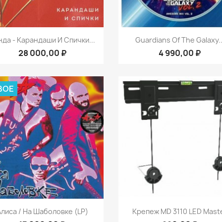
Быстрый просмотр
Быстрый просмот


нда - Карандаши И Спички...
Guardians Of The Galaxy..
28 000,00 ₽
4 990,00 ₽
ВОЕ
Быстрый просмотр
Быстрый просмот


Алиса / На Шаболовке (LP)
Крепеж MD 3110 LED Mast