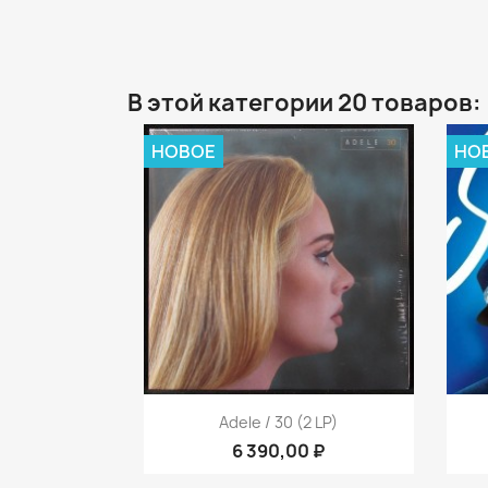
В этой категории 20 товаров:
НОВОЕ
НО
Быстрый просмотр

Adele / 30 (2 LP)
6 390,00 ₽