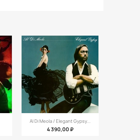
р
Быстрый просмотр

Al Di Meola / Elegant Gypsy...
4 390,00 ₽