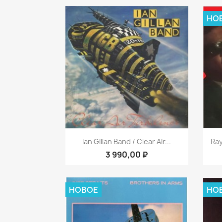
НО
Быстрый просмотр

Ian Gillan Band / Clear Air...
Ray
3 990,00 ₽
НОВОЕ
НО