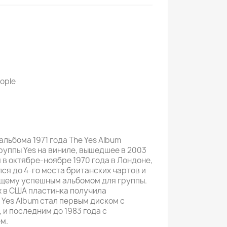
eople
льбома 1971 года The Yes Album
руппы Yes на виниле, вышедшее в 2003
 в октябре-ноябре 1970 года в Лондоне,
ся до 4-го места британских чартов и
ящему успешным альбомом для группы.
 в США пластинка получила
 Yes Album стал первым диском с
 и последним до 1983 года с
м.