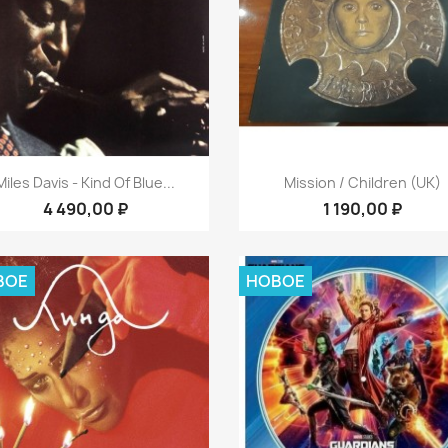
Быстрый просмотр
Быстрый просмот


Miles Davis - Kind Of Blue...
Mission / Children (UK)
4 490,00 ₽
1 190,00 ₽
ВОЕ
НОВОЕ