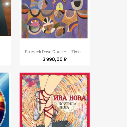
р
Быстрый просмотр

Brubeck Dave Quartet - Time...
3 990,00 ₽