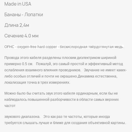
Made in USA
Бананы - Лопатки
Длина 2,4м
Сечение 4.0 мм
OFHC - oxygen-free hard copper - бескислородная твёрдотянутая медь.
Провода этого кабеля разделены плоским диэлектриком шириной
примерно 0.5 см. Пожалуй, эго самый простой и эффективный метод
ослабления взаимного влияния проводников. Звучание не имеет каких-
либо особых отличий и почти не окрашено.Динамика естественна,
локализация точна в трех измерениях.
Можно было бы считать звук этого кабеля ординарным, если бы не
наблюдалось повышенной разборчивости в области самых верхних
частот
звукового диапазона. Это как раз те частоты, которые иногда
требуется слышать лучше и ближе для создания объективной картины.