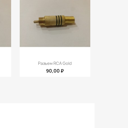
р
Быстрый просмотр

Разъем RCA Gold
90,00 ₽