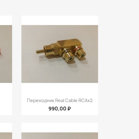
р
Быстрый просмотр

Переходник Real Cable RCAx2
990,00 ₽