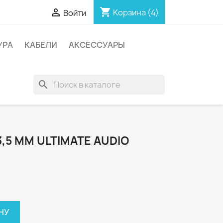
shopping_cart

Корзина
(4)
Войти
УРА
КАБЕЛИ
АКСЕССУАРЫ
search
,5 MM ULTIMATE AUDIO
НУ