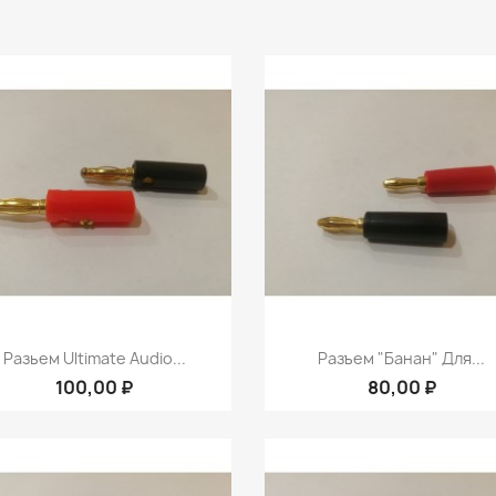
Быстрый просмотр
Быстрый просмот


Разьем Ultimate Audio...
Разъем "банан" Для...
100,00 ₽
80,00 ₽