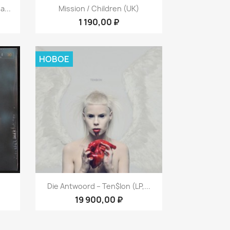
р
Быстрый просмотр

...
Mission / Children (UK)
1 190,00 ₽
НОВОЕ
р
Быстрый просмотр

Die Antwoord – Ten$ion (LP,...
19 900,00 ₽