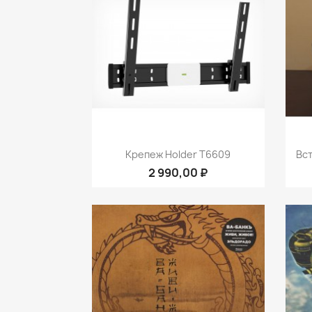
Быстрый просмотр

Крепеж Holder T6609
Вс
2 990,00 ₽