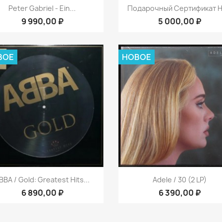
Быстрый просмотр
Быстрый просмот


Peter Gabriel ‎- Ein...
Подарочный Сертификат На
9 990,00 ₽
5 000,00 ₽
ВОЕ
НОВОЕ
Быстрый просмотр
Быстрый просмот


BBA / Gold: Greatest Hits...
Adele / 30 (2 LP)
6 890,00 ₽
6 390,00 ₽