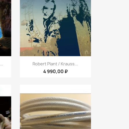
р
Быстрый просмотр

..
Robert Plant / Krauss...
4 990,00 ₽