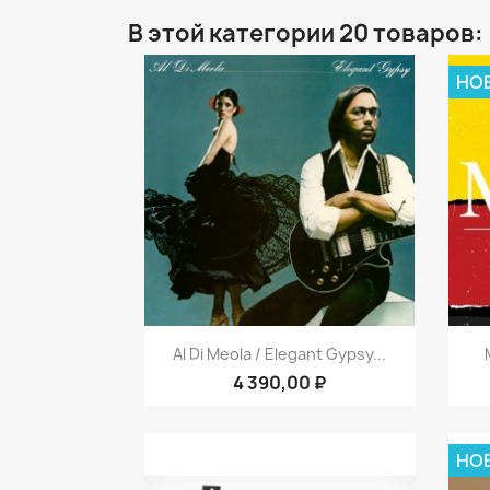
В этой категории 20 товаров:
НО
Быстрый просмотр

Al Di Meola / Elegant Gypsy...
4 390,00 ₽
НО