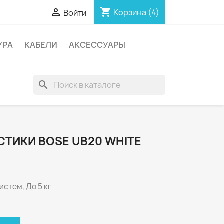
shopping_cart

Корзина
(4)
Войти
УРА
КАБЕЛИ
АКСЕССУАРЫ
search
СТИКИ BOSE UB20 WHITE
стем, До 5 кг