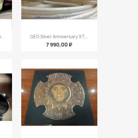
р
Быстрый просмотр

...
QED Silver Anniversary XT...
7 990,00 ₽