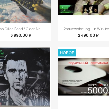
Быстрый просмотр
Быстрый просмот


Ian Gillan Band / Clear Air...
2raumwohnung – In Wirklich
3 990,00 ₽
2 490,00 ₽
НОВОЕ