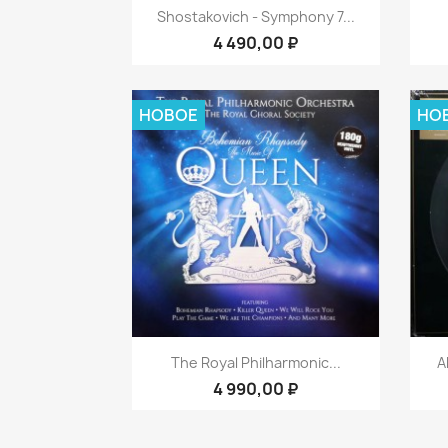
Быстрый просмотр

Shostakovich - Symphony 7...
4 490,00 ₽
НОВОЕ
НО
Быстрый просмотр

The Royal Philharmonic...
A
4 990,00 ₽