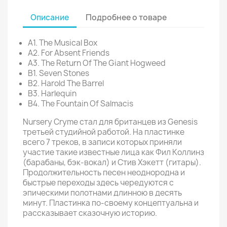
Описание
Подробнее о товаре
A1. The Musical Box
A2. For Absent Friends
A3. The Return Of The Giant Hogweed
B1. Seven Stones
B2. Harold The Barrel
B3. Harlequin
B4. The Fountain Of Salmacis
Nursery Cryme стал для британцев из Genesis
третьей студийной работой. На пластинке
всего 7 треков, в записи которых приняли
участие такие известные лица как Фил Коллинз
(барабаны, бэк-вокал) и Стив Хэкетт (гитары).
Продолжительность песен неоднородна и
быстрые переходы здесь чередуются с
эпическими полотнами длинною в десять
минут. Пластинка по-своему концептуальна и
рассказывает сказочную историю.