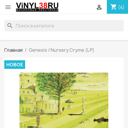
shopping_cart


(4)
search
Главная
Genesis / Nursery Cryme (LP)
НОВОЕ