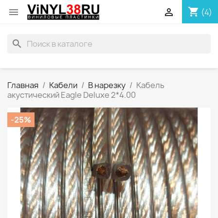
shopping_cart


(4)
search
Главная
Кабели
В нарезку
Кабель
акустический Eagle Deluxe 2*4.00
-25%