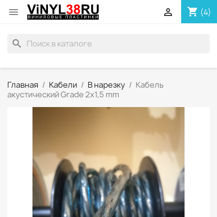
shopping_cart


(4)
search
Главная
Кабели
В нарезку
Кабель
акустический Grade 2x1,5 mm