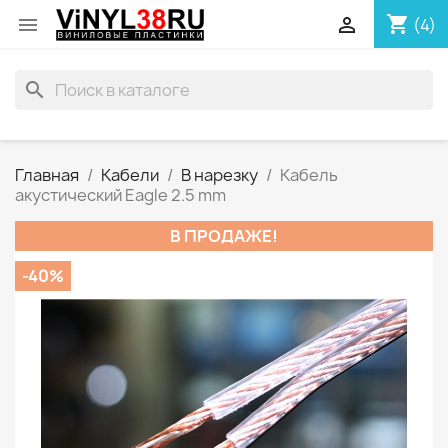
shopping_cart


(4)
search
Главная
Кабели
В нарезку
Кабель
акустический Eagle 2.5 mm
В ПРОДАЖЕ!
-40%