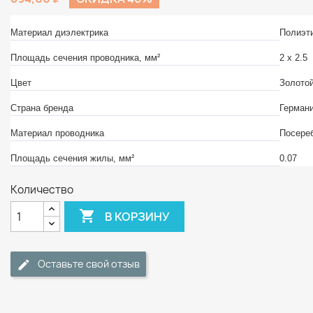
Материал диэлектрика
Полиэт
Площадь сечения проводника, мм²
2 x 2.5
Цвет
Золото
Страна бренда
Герман
Материал проводника
Посере
Площадь сечения жилы, мм²
0.07
Количество

В КОРЗИНУ
Оставьте свой отзыв