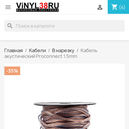
shopping_cart


(4)
search
Главная
Кабели
В нарезку
Кабель
акустический Proconnect 1.5mm
-35%