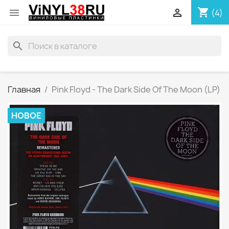
shopping_cart


(4)
search
Главная
Pink Floyd - The Dark Side Of The Moon (LP)
НОВОЕ