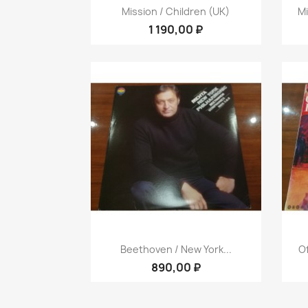
Быстрый просмотр

Mission / Children (UK)
Mi
1 190,00 ₽
Быстрый просмотр

Beethoven / New York...
Of
890,00 ₽