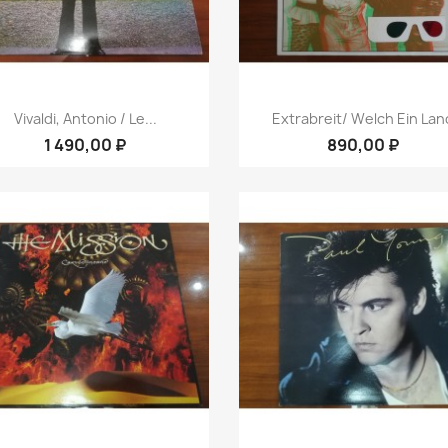
Быстрый просмотр
Быстрый просмот


Vivaldi, Antonio / Le...
Extrabreit/ Welch Ein Lan
1 490,00 ₽
890,00 ₽