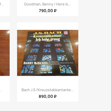
р
Быстрый просмотр

...
Goodman, Benny / Here Is...
790,00 ₽
р
Быстрый просмотр

.
Bach J.S /Kreuzstabkantante...
890,00 ₽