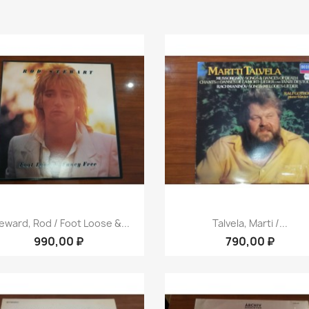
Быстрый просмотр
Быстрый просмот


eward, Rod / Foot Loose &...
Talvela, Marti /...
990,00 ₽
790,00 ₽