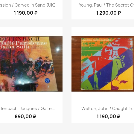
Быстрый просмотр
Быстрый просмот


ssion / Carved In Sand (UK)
Young, Paul / The Secret Of
1 190,00 ₽
1 290,00 ₽
Быстрый просмотр
Быстрый просмот


fenbach, Jacques / Gaite...
Welton, John / Caught In..
890,00 ₽
1 190,00 ₽