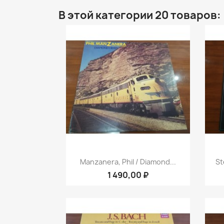
В этой категории 20 товаров:
Быстрый просмотр

Manzanera, Phil / Diamond...
St
1 490,00 ₽