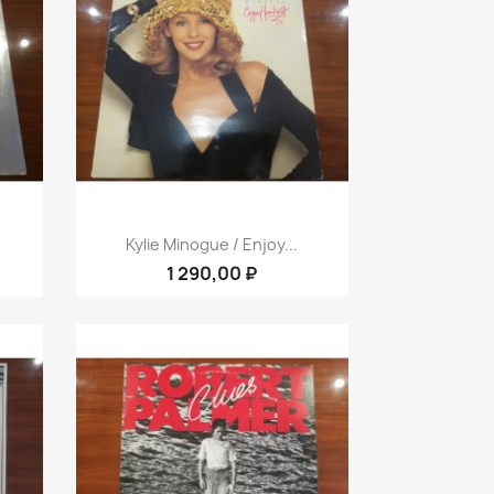
р
Быстрый просмотр

Kylie Minogue / Enjoy...
1 290,00 ₽