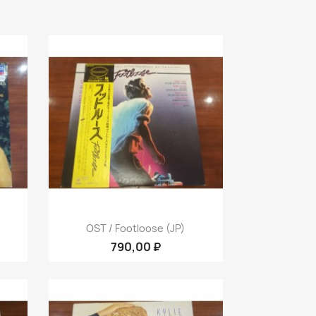
р
Быстрый просмотр

OST / Footloose (JP)
790,00 ₽