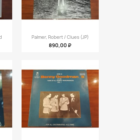
р
Быстрый просмотр

d
Palmer, Robert / Clues (JP)
890,00 ₽