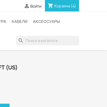
shopping_cart

Корзина
(4)
Войти
УРА
КАБЕЛИ
АКСЕССУАРЫ
search
FT (US)