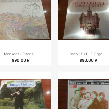
Быстрый просмотр
Быстрый просмот


Monkees / Pisces,...
Bach J.S / Hi-Fi Orgel....
990,00 ₽
890,00 ₽