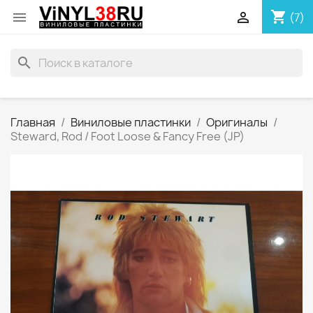
shopping_cart


(7)
search
Главная
Виниловые пластинки
Оригиналы
Steward, Rod / Foot Loose & Fancy Free (JP)