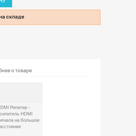
НУ
на складе
нее о товаре
DMI Репитер -
силитель HDMI
игнала на большое
асстояние