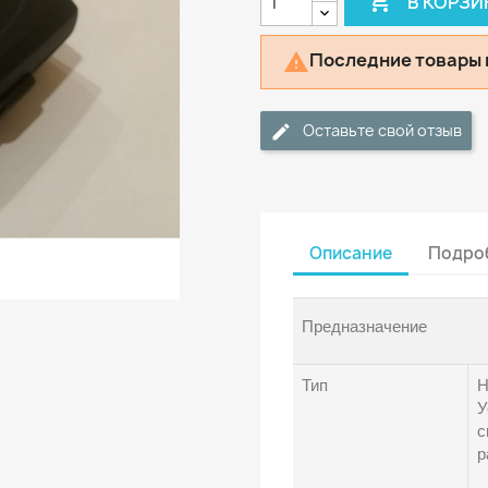

В КОРЗИ
Последние товары 

Оставьте свой отзыв
Описание
Подроб
Предназначение
Тип
H
У
с
р