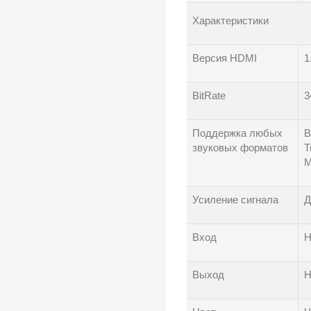
Характеристики
Версия HDMI
1
BitRate
3
Поддержка любых
В
звуковых форматов
T
M
Усиление сигнала
Д
Вход
H
Выход
H