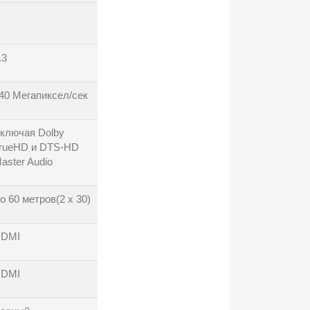
.3
40 Мегапиксел/сек
ключая Dolby
rueHD и DTS-HD
aster Audio
о 60 метров(2 х 30)
DMI
DMI