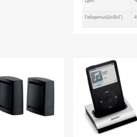
Цвет
Ч
Габариты(ШxВxГ)
4