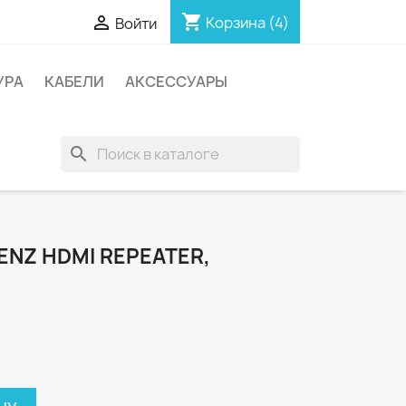
shopping_cart

Корзина
(4)
Войти
УРА
КАБЕЛИ
АКСЕССУАРЫ
search
ENZ HDMI REPEATER,