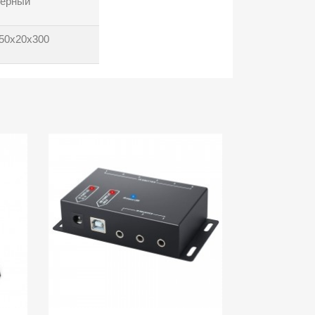
ерный
50x20x300