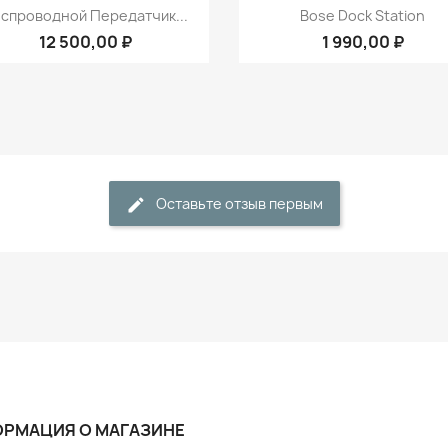
Быстрый просмотр
Быстрый просмот


спроводной Передатчик...
Bose Dock Station
12 500,00 ₽
1 990,00 ₽
Оставьте отзыв первым
РМАЦИЯ О МАГАЗИНЕ