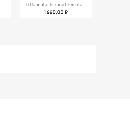
р
Быстрый просмотр

IR Repeater Infrared Remote...
1 990,00 ₽