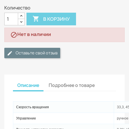
Количество

В КОРЗИНУ
Нет в наличии

Оставьте свой отзыв
Описание
Подробнее о товаре
Скорость вращения
33,3, 4
Управление
ручное