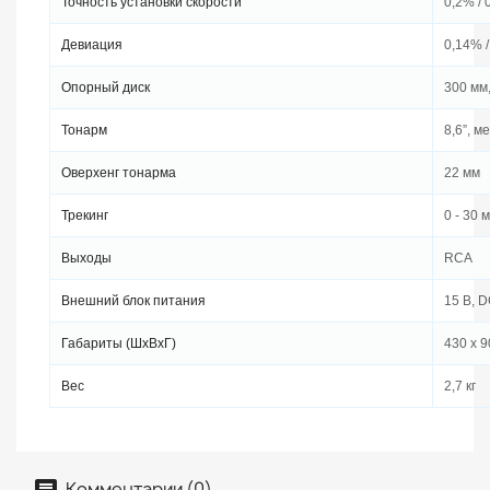
Точность установки скорости
0,2% / 
Девиация
0,14% 
Опорный диск
300 мм
Тонарм
8,6”, м
Оверхенг тонарма
22 мм
Трекинг
0 - 30 
Выходы
RCA
Внешний блок питания
15 В, 
Габариты (ШхВхГ)
430 x 9
Вес
2,7 кг
Комментарии (0)