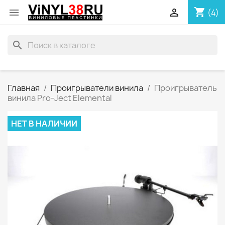
shopping_cart


(4)
search
Главная
Проигрыватели винила
Проигрыватель
винила Pro-Ject Elemental
НЕТ В НАЛИЧИИ