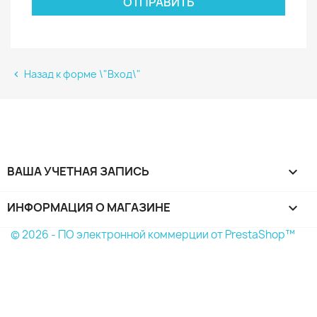
ОТПРАВИТЬ
Назад к форме \"Вход\"

ВАША УЧЕТНАЯ ЗАПИСЬ

ИНФОРМАЦИЯ О МАГАЗИНЕ
keyboard_arrow_down
© 2026 - ПО электронной коммерции от PrestaShop™