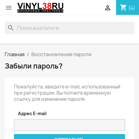
shopping_cart


(4)
search
Главная
Восстановление пароля
Забыли пароль?
Пожалуйста, введите e-mail, использованный
при регистрации. Вы полчите временную
ссылку для изменения пароля.
Адрес E-mail